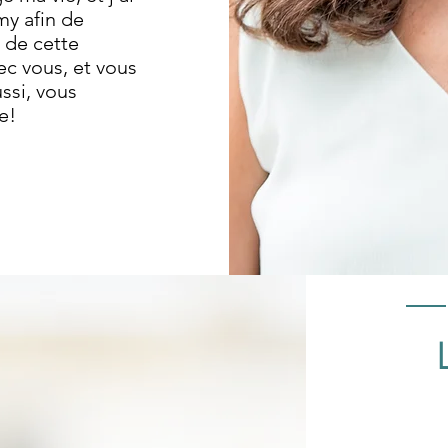
y afin de
s de cette
c vous, et vous
ssi, vous
e!