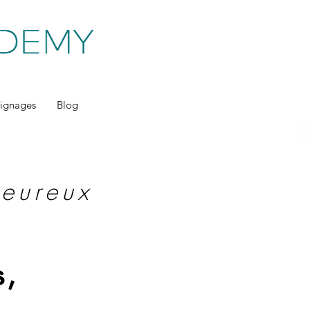
ignages
Blog
heureux
s,