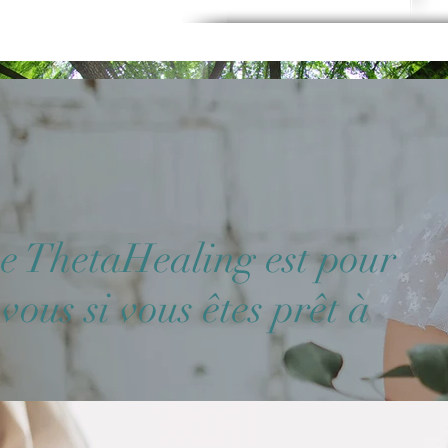
e ThetaHealing est pour
vous si vous êtes prêt à