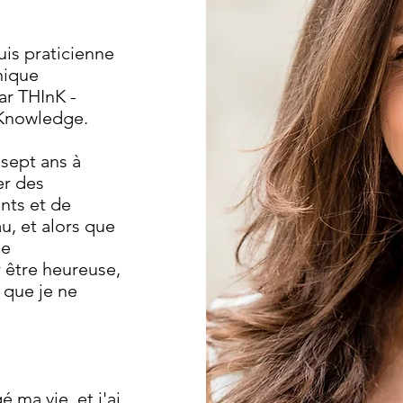
uis praticienne
nique
ar THInK -
 Knowledge.
 sept ans à
er des
nts et de
u, et alors que
ue
r être heureuse,
 que je ne
 ma vie, et j'ai